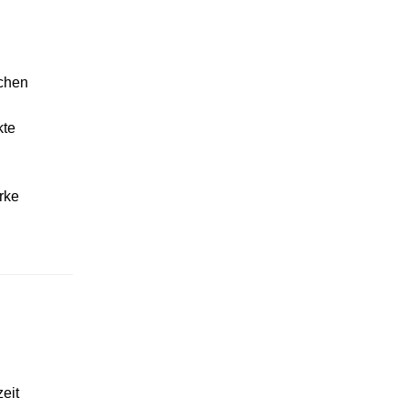
schen
kte
rke
eit