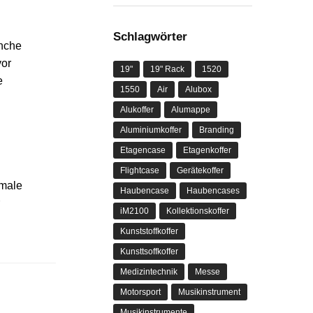
Schlagwörter
anche
vor
19"
19" Rack
1520
e
1550
Air
Alubox
Alukoffer
Alumappe
Aluminiumkoffer
Branding
n
Etagencase
Etagenkoffer
Flightcase
Gerätekoffer
imale
Haubencase
Haubencases
iM2100
Kollektionskoffer
Kunststoffkoffer
Kunsttsoffkoffer
Medizintechnik
Messe
Motorsport
Musikinstrument
Musikinstrumente