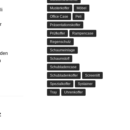
Musterkoffer
Möbel
li
Office Case
Peli
r
Präsentationskoffer
Prüfkoffer
Rampencase
Regenschutz
Schaumeinlage
 den
Schaumstoff
n
Schubladencase
Schubladenkoffer
Screenlift
Spezialkoffer
Systainer
Tray
Uhrenkoffer
z