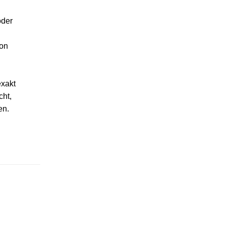
oder
von
xakt
cht,
en.