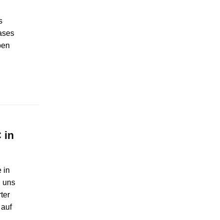
s
ases
ben
 in
 in
n uns
ter
 auf