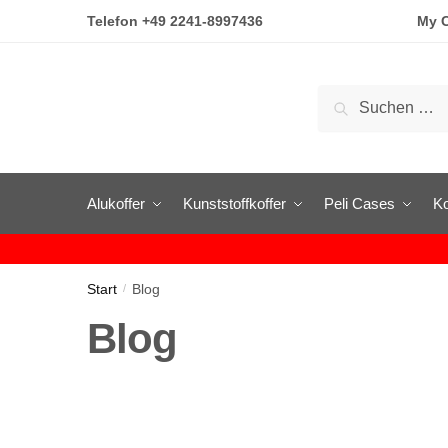
Skip to navigation
Skip to content
Telefon
+49 2241-8997436
My C
Suchen nach:
Alukoffer
Kunststoffkoffer
Peli Cases
Ko
Start
Blog
/
Blog