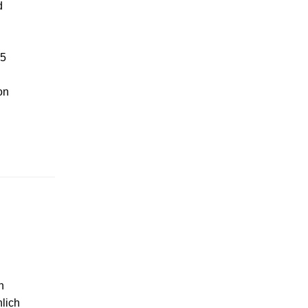
d
25
on
n
lich